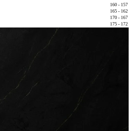
157 - 160
162 - 165
167 - 170
172 - 175