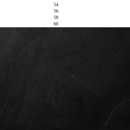
54
56
58
60