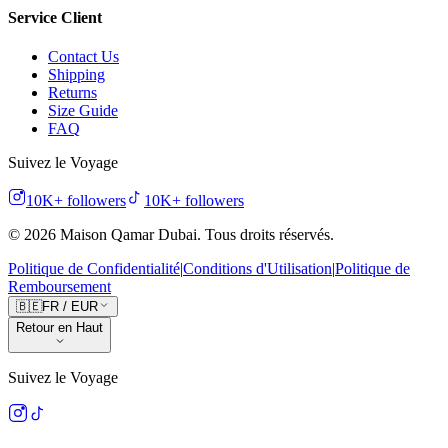
Service Client
Contact Us
Shipping
Returns
Size Guide
FAQ
Suivez le Voyage
10K+
followers
10K+
followers
©
2026
Maison Qamar Dubai.
Tous droits réservés
.
Politique de Confidentialité
|
Conditions d'Utilisation
|
Politique de
Remboursement
🇧🇪
FR
/
EUR
Retour en Haut
Suivez le Voyage