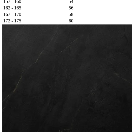
157 - 160
54
162 - 165
56
167 - 170
58
172 - 175
60