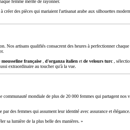
 chaque femme mérite de rayonner.
 créer des pièces qui mariaient l'artisanat arabe aux silhouettes mode
n. Nos artisans qualifiés consacrent des heures à perfectionner chaque p
er.
 mousseline française
,
d'organza italien
et
de velours turc
, sélecti
ussi extraordinaire au toucher qu'à la vue.
 communauté mondiale de plus de 20 000 femmes qui partagent nos vale
 des femmes qui assument leur identité avec assurance et élégance. Notr
ler sa lumière de la plus belle des manières. »