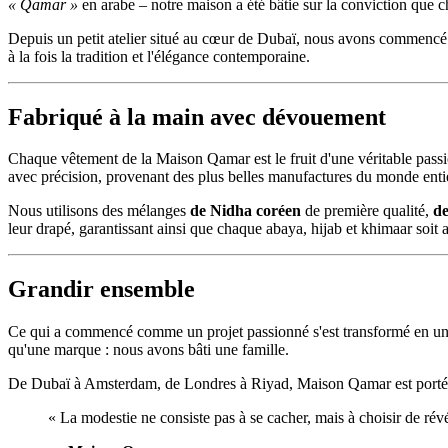
« Qamar »
en arabe – notre maison a été bâtie sur la conviction que
Depuis un petit atelier situé au cœur de Dubaï, nous avons commencé à
à la fois la tradition et l'élégance contemporaine.
Fabriqué à la main avec dévouement
Chaque vêtement de la Maison Qamar est le fruit d'une véritable passio
avec précision, provenant des plus belles manufactures du monde enti
Nous utilisons des mélanges
de Nidha coréen
de première qualité,
de
leur drapé, garantissant ainsi que chaque abaya, hijab et khimaar soit a
Grandir ensemble
Ce qui a commencé comme un projet passionné s'est transformé en une
qu'une marque : nous avons bâti une famille.
De Dubaï à Amsterdam, de Londres à Riyad, Maison Qamar est portée par
« La modestie ne consiste pas à se cacher, mais à choisir de révé