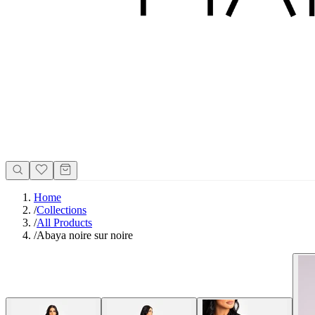
Home
/
Collections
/
All Products
/
Abaya noire sur noire