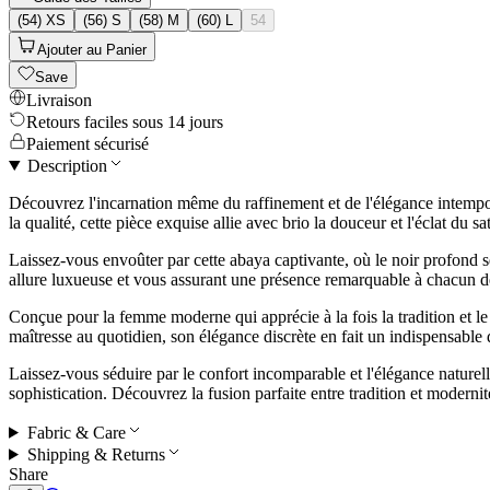
(54) XS
(56) S
(58) M
(60) L
54
Ajouter au Panier
Save
Livraison
Retours faciles sous 14 jours
Paiement sécurisé
Description
Découvrez l'incarnation même du raffinement et de l'élégance intempo
la qualité, cette pièce exquise allie avec brio la douceur et l'éclat du 
Laissez-vous envoûter par cette abaya captivante, où le noir profond se m
allure luxueuse et vous assurant une présence remarquable à chacun d
Conçue pour la femme moderne qui apprécie à la fois la tradition et le
maîtresse au quotidien, son élégance discrète en fait un indispensable 
Laissez-vous séduire par le confort incomparable et l'élégance naturel
sophistication. Découvrez la fusion parfaite entre tradition et moderni
Fabric & Care
Shipping & Returns
Share